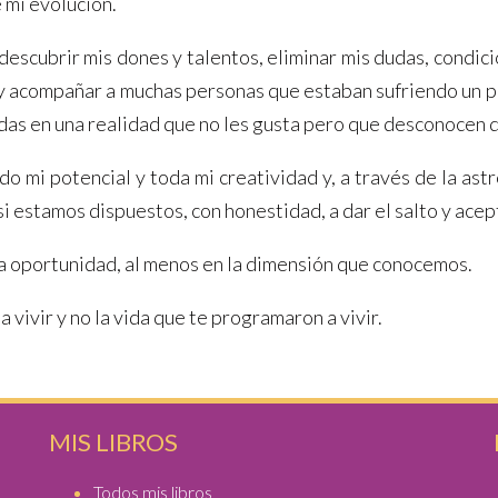
 mi evolución.
scubrir mis dones y talentos, eliminar mis dudas, condici
y acompañar a muchas personas que estaban sufriendo un pro
padas en una realidad que no les gusta pero que desconocen
 mi potencial y toda mi creatividad y, a través de la astr
i estamos dispuestos, con honestidad, a dar el salto y acep
ta oportunidad, al menos en la dimensión que conocemos.
 vivir y no la vida que te programaron a vivir.
MIS LIBROS
Todos mis libros