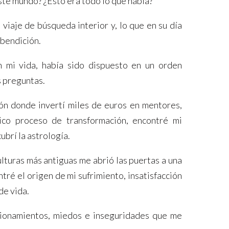
este mundo? ¿Esto era todo lo que había?
iaje de búsqueda interior y, lo que en su día
n bendición.
mi vida, había sido dispuesto en un orden
s preguntas.
ón donde invertí miles de euros en mentores,
tico proceso de transformación, encontré mi
brí la astrología.
culturas más antiguas me abrió las puertas a una
tré el origen de mi sufrimiento, insatisfacción
de vida.
cionamientos, miedos e inseguridades que me